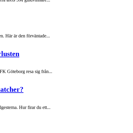
en. Här är den förväntade...
rlusten
IFK Göteborg resa sig från...
matcher?
gesterna. Hur firar du ett...