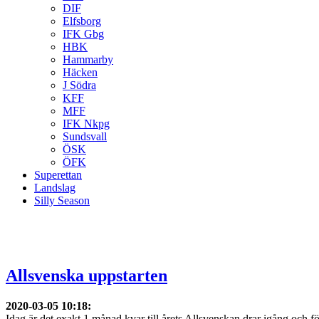
DIF
Elfsborg
IFK Gbg
HBK
Hammarby
Häcken
J Södra
KFF
MFF
IFK Nkpg
Sundsvall
ÖSK
ÖFK
Superettan
Landslag
Silly Season
Allsvenska uppstarten
2020-03-05 10:18
:
Idag är det exakt 1 månad kvar till årets Allsvenskan drar igång och f