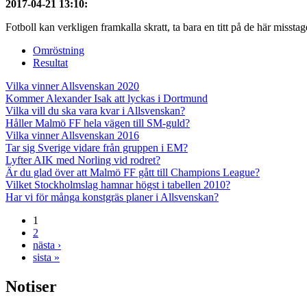
2017-04-21 13:10
:
Fotboll kan verkligen framkalla skratt, ta bara en titt på de här misstag
Omröstning
Resultat
Vilka vinner Allsvenskan 2020
Kommer Alexander Isak att lyckas i Dortmund
Vilka vill du ska vara kvar i Allsvenskan?
Håller Malmö FF hela vägen till SM-guld?
Vilka vinner Allsvenskan 2016
Tar sig Sverige vidare från gruppen i EM?
Lyfter AIK med Norling vid rodret?
Är du glad över att Malmö FF gått till Champions League?
Vilket Stockholmslag hamnar högst i tabellen 2010?
Har vi för många konstgräs planer i Allsvenskan?
1
2
nästa ›
sista »
Notiser