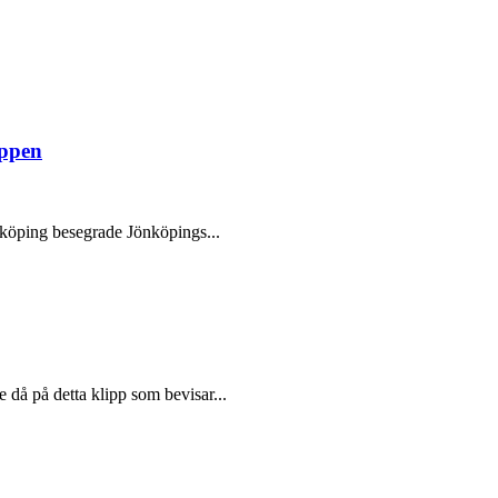
oppen
rköping besegrade Jönköpings...
 då på detta klipp som bevisar...