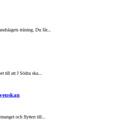
dslagets träning. Du får...
t till att J Södra ska...
svenskan
nget och flytten till...