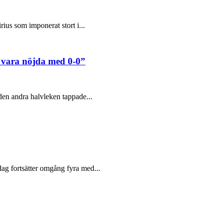
rius som imponerat stort i...
 vara nöjda med 0-0”
 den andra halvleken tappade...
ag fortsätter omgång fyra med...