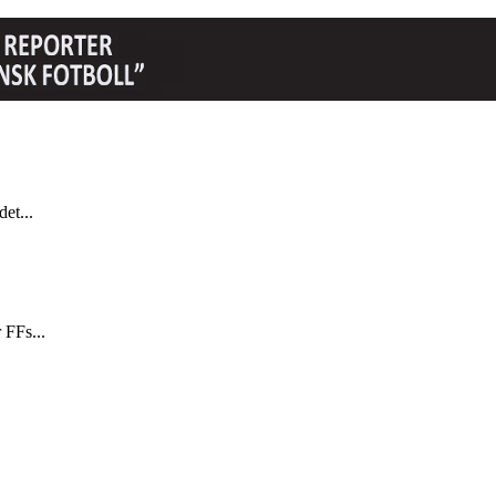
et...
 FFs...