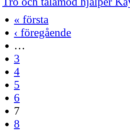
Tro och tålamod hjälper Ka
« första
‹ föregående
…
3
4
5
6
7
8