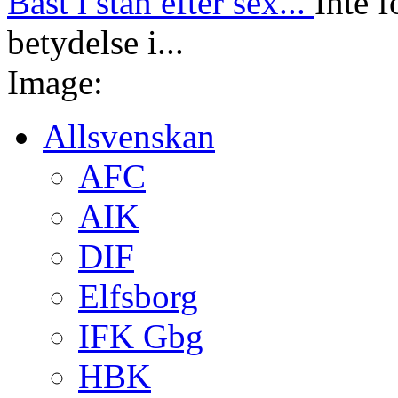
Bäst i stan efter sex...
Inte f
betydelse i...
Image:
Allsvenskan
AFC
AIK
DIF
Elfsborg
IFK Gbg
HBK