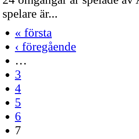
spelare är...
« första
‹ föregående
…
3
4
5
6
7