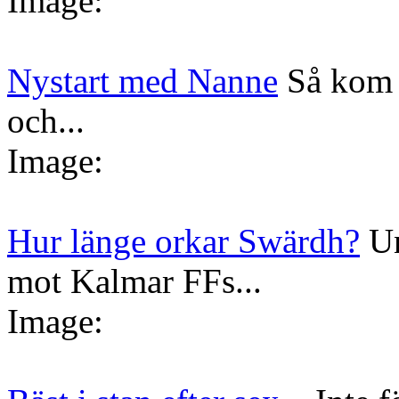
Image:
Nystart med Nanne
Så kom 
och...
Image:
Hur länge orkar Swärdh?
Un
mot Kalmar FFs...
Image: