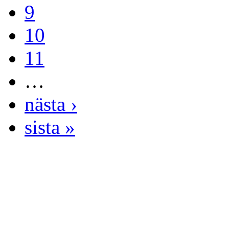
9
10
11
…
nästa ›
sista »