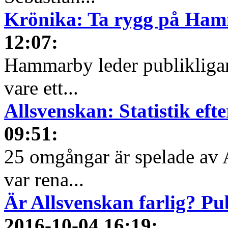
Krönika: Ta rygg på Ham
12:07
:
Hammarby leder publikligan
vare ett...
Allsvenskan: Statistik ef
09:51
:
25 omgångar är spelade av 
var rena...
Är Allsvenskan farlig? Pu
2016-10-04 16:19
: