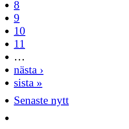
8
9
10
11
…
nästa ›
sista »
Senaste nytt