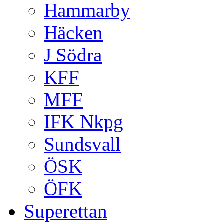
Hammarby
Häcken
J Södra
KFF
MFF
IFK Nkpg
Sundsvall
ÖSK
ÖFK
Superettan