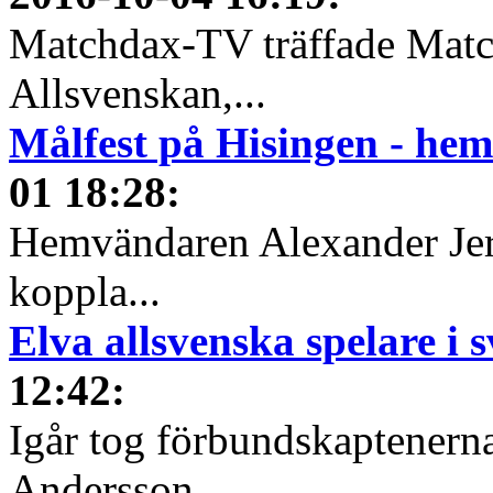
Matchdax-TV träffade Matc
Allsvenskan,...
Målfest på Hisingen - he
01 18:28
:
Hemvändaren Alexander Jere
koppla...
Elva allsvenska spelare i 
12:42
:
Igår tog förbundskaptenern
Andersson,...