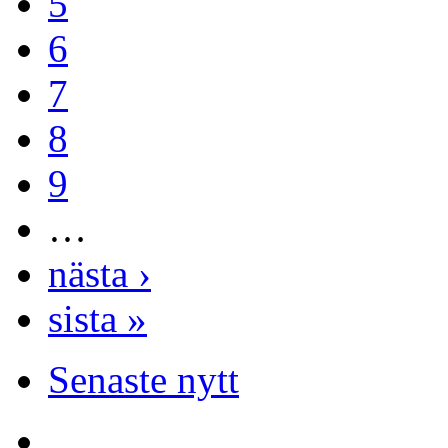
5
6
7
8
9
…
nästa ›
sista »
Senaste nytt