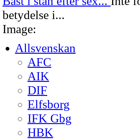
Bäst i stan efter sex...
Inte f
betydelse i...
Image:
Allsvenskan
AFC
AIK
DIF
Elfsborg
IFK Gbg
HBK