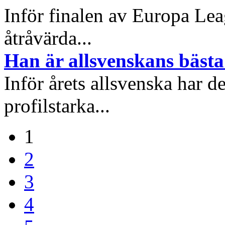
Inför finalen av Europa L
åtråvärda...
Han är allsvenskans bästa
Inför årets allsvenska har
profilstarka...
1
2
3
4