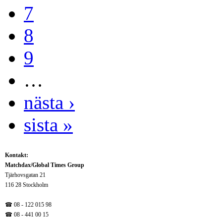
7
8
9
…
nästa ›
sista »
Kontakt:
Matchdax/Global Times Group
Tjärhovsgatan 21
116 28 Stockholm
☎ 08 - 122 015 98
☎
08 - 441 00 15