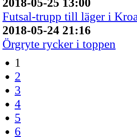
2018-05-25 13:00
Futsal-trupp till läger i Kro
2018-05-24 21:16
Örgryte rycker i toppen
1
2
3
4
5
6