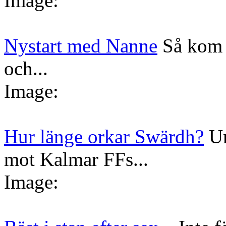
Image:
Nystart med Nanne
Så kom 
och...
Image:
Hur länge orkar Swärdh?
Un
mot Kalmar FFs...
Image: