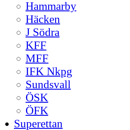
Hammarby
Häcken
J Södra
KFF
MFF
IFK Nkpg
Sundsvall
ÖSK
ÖFK
Superettan