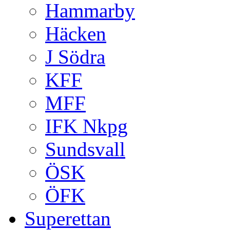
Hammarby
Häcken
J Södra
KFF
MFF
IFK Nkpg
Sundsvall
ÖSK
ÖFK
Superettan