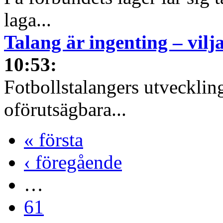
laga...
Talang är ingenting – vilja
10:53
:
Fotbollstalangers utvecklin
oförutsägbara...
« första
‹ föregående
…
61