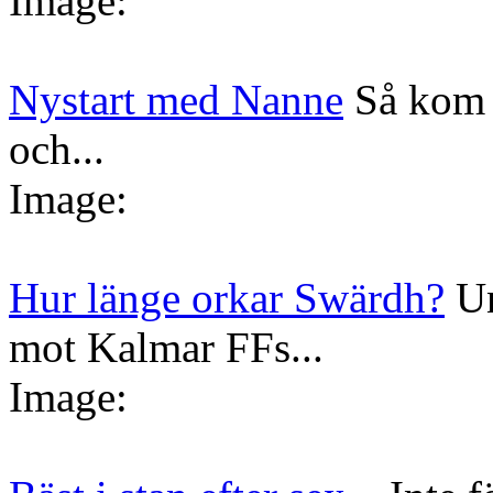
Image:
Nystart med Nanne
Så kom 
och...
Image:
Hur länge orkar Swärdh?
Un
mot Kalmar FFs...
Image: