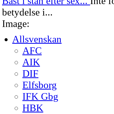
Bäst i stan efter sex...
Inte f
betydelse i...
Image:
Allsvenskan
AFC
AIK
DIF
Elfsborg
IFK Gbg
HBK