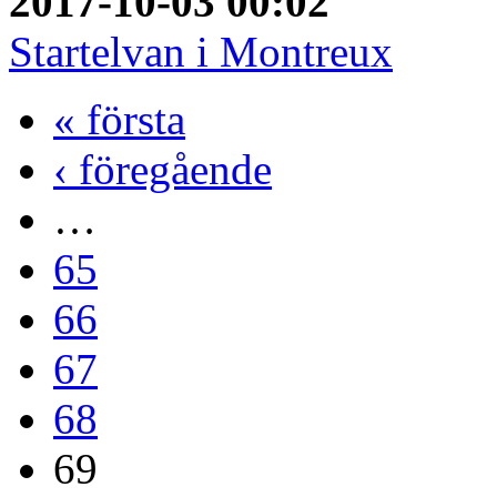
2017-10-03 00:02
Startelvan i Montreux
« första
‹ föregående
…
65
66
67
68
69