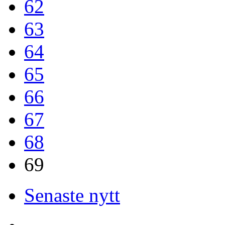
62
63
64
65
66
67
68
69
Senaste nytt