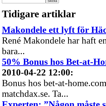
Tidigare artiklar
Makondele ett lyft för Hä
René Makondele har haft en
bara...
50% Bonus hos Bet-at-H
2010-04-22 12:00
:
Bonus hos bet-at-home.com n
matchdax.se. Ta...
Experten: ”Någon måste s