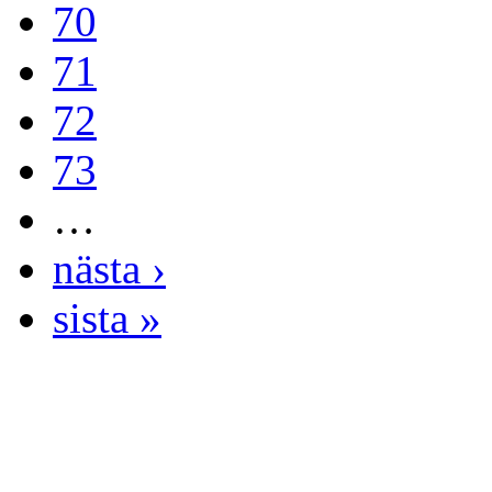
70
71
72
73
…
nästa ›
sista »