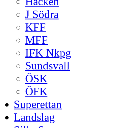
Häcken
J Södra
KFF
MFF
IFK Nkpg
Sundsvall
ÖSK
ÖFK
Superettan
Landslag