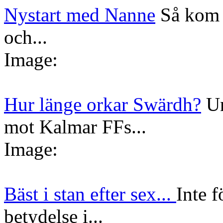
Nystart med Nanne
Så kom 
och...
Image:
Hur länge orkar Swärdh?
Un
mot Kalmar FFs...
Image:
Bäst i stan efter sex...
Inte f
betydelse i...