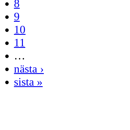
8
9
10
11
…
nästa ›
sista »