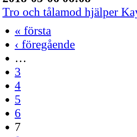
Tro och tålamod hjälper Ka
« första
‹ föregående
…
3
4
5
6
7