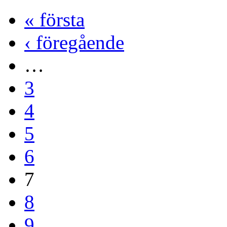
« första
‹ föregående
…
3
4
5
6
7
8
9