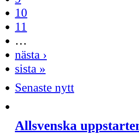
10
11
…
nästa ›
sista »
Senaste nytt
Allsvenska uppstarte